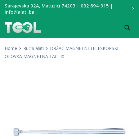
Sarajevska 92A, Matuzići 74203
|
032 694-915
|
info@alati.ba
|
Home
Ručni alati
DRŽAČ MAGNETNI TELESKOPSKI
OLOVKA MAGNETNA TACTIX