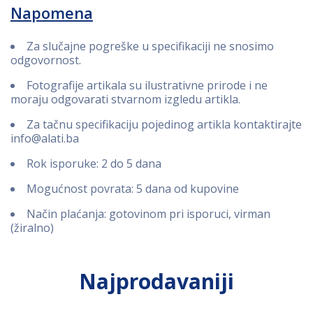
Napomena
Za slučajne pogreške u specifikaciji ne snosimo
odgovornost.
Fotografije artikala su ilustrativne prirode i ne
moraju odgovarati stvarnom izgledu artikla.
Za tačnu specifikaciju pojedinog artikla kontaktirajte
info@alati.ba
Rok isporuke: 2 do 5 dana
Mogućnost povrata: 5 dana od kupovine
Način plaćanja: gotovinom pri isporuci, virman
(žiralno)
Najprodavaniji