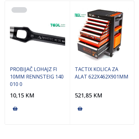
PROBIJAČ LOHAJZ FI
TACTIX KOLICA ZA
10MM RENNSTEIG 140
ALAT 622X462X901MM
010 0
10,15
KM
521,85
KM