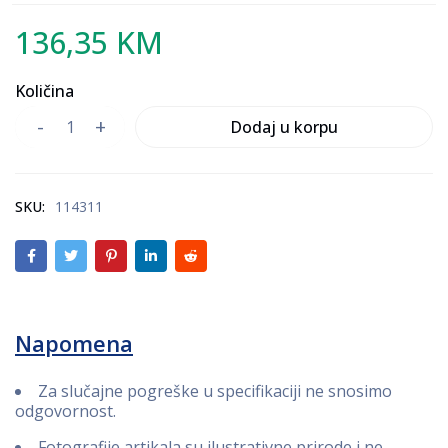
136,35
KM
Količina
Dodaj u korpu
SKU:
114311
Napomena
Za slučajne pogreške u specifikaciji ne snosimo
odgovornost.
Fotografije artikala su ilustrativne prirode i ne