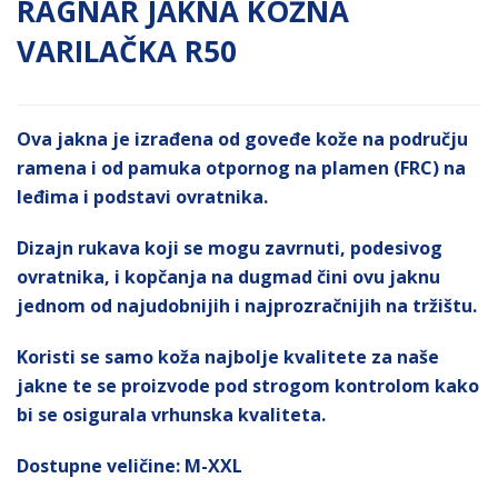
RAGNAR JAKNA KOŽNA
VARILAČKA R50
Ova jakna je izrađena od goveđe kože na području
ramena i od pamuka otpornog na plamen (FRC) na
leđima i podstavi ovratnika.
Dizajn rukava koji se mogu zavrnuti, podesivog
ovratnika, i kopčanja na dugmad čini ovu jaknu
jednom od najudobnijih i najprozračnijih na tržištu.
Koristi se samo koža najbolje kvalitete za naše
jakne te se proizvode pod strogom kontrolom kako
bi se osigurala vrhunska kvaliteta.
Dostupne veličine: M-XXL