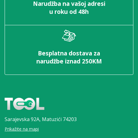
Narudžba na vašoj adresi
u roku od 48h
Besplatna dostava za
narudžbe iznad 250KM
Sarajevska 92A,
Matuzići 74203
Prikažite na mapi