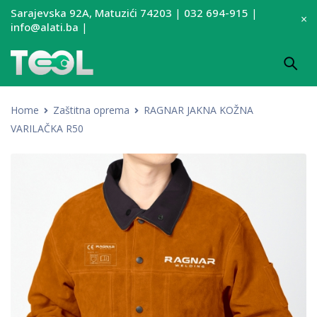
Sarajevska 92A, Matuzići 74203
|
032 694-915
|
info@alati.ba
|
Home
Zaštitna oprema
RAGNAR JAKNA KOŽNA
VARILAČKA R50