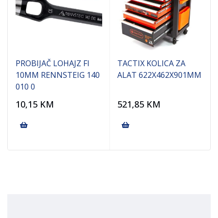
PROBIJAČ LOHAJZ FI
TACTIX KOLICA ZA
10MM RENNSTEIG 140
ALAT 622X462X901MM
010 0
10,15
KM
521,85
KM