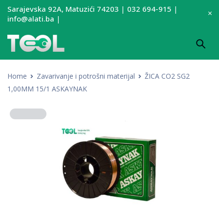
Sarajevska 92A, Matuzići 74203
|
032 694-915
|
info@alati.ba
|
Home
Zavarivanje i potrošni materijal
ŽICA CO2 SG2
1,00MM 15/1 ASKAYNAK