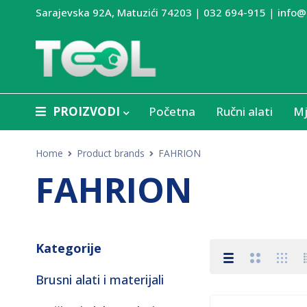
Sarajevska 92A, Matuzići 74203
|
032 694-915
|
info@
PROIZVODI
Početna
Ručni alati
Mj
Home
Product brands
FAHRION
FAHRION
Kategorije
Brusni alati i materijali