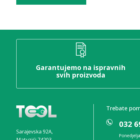
Garantujemo na ispravnih
svih proizvoda
Trebate po
032 6
Sarajevska 92A,
Ponedjelja
Matuzići 74203