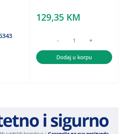
129,35
KM
Količina
6343
Dodaj u korpu