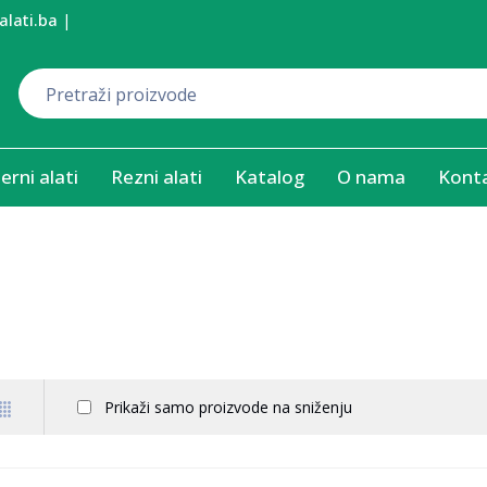
alati.ba
|
erni alati
Rezni alati
Katalog
O nama
Kont
Prikaži samo proizvode na sniženju