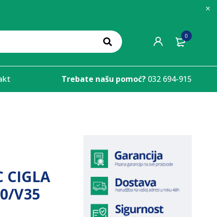
0
akt
Trebate našu pomoć?
032 694-915
 CIGLA
0/V35