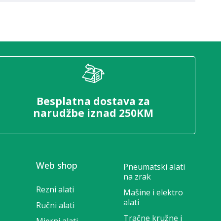
Besplatna dostava za
narudžbe iznad 250KM
Web shop
Pneumatski alati
na zrak
Rezni alati
Mašine i elektro
alati
Ručni alati
Tračne kružne i