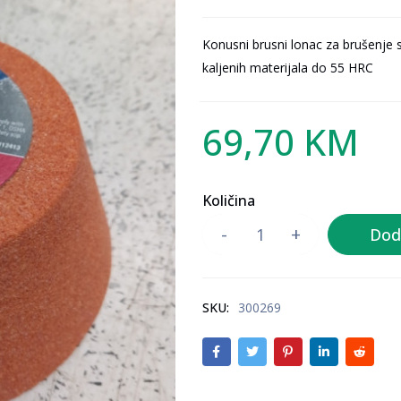
Konusni brusni lonac za brušenje st
kaljenih materijala do 55 HRC
69,70
KM
Količina
Dod
SKU:
300269