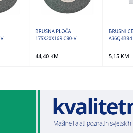
BRUSNA PLOČA
BRUSNI CE
-V
175X20X16R C80-V
A36Q4B84
44,40
KM
5,15
KM