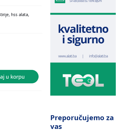
irije, hss alata,
aj u korpu
Preporučujemo za
vas