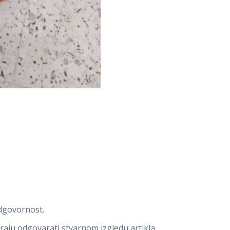
odgovornost.
oraju odgovarati stvarnom izgledu artikla.