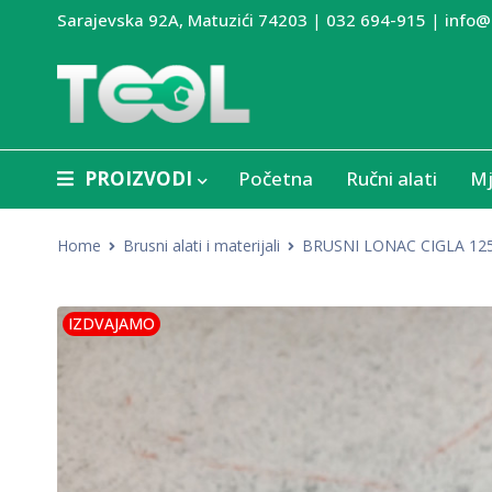
Sarajevska 92A, Matuzići 74203
|
032 694-915
|
info@
PROIZVODI
Početna
Ručni alati
Mj
Home
Brusni alati i materijali
BRUSNI LONAC CIGLA 125
IZDVAJAMO