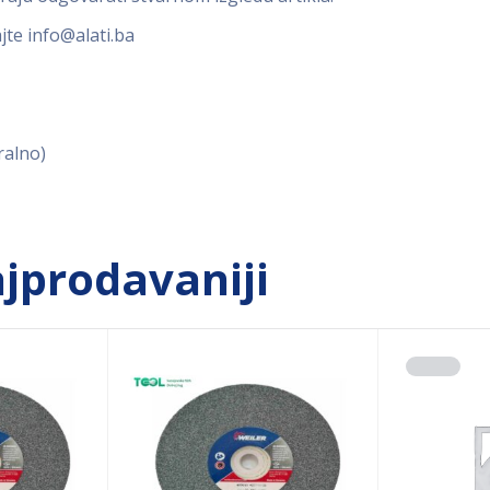
ajte
info@alati.ba
ralno)
jprodavaniji