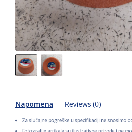
Napomena
Reviews (0)
Za slučajne pogreške u specifikaciji ne snosimo 
Fotografije artikala su ilustrativne prirode i ne m