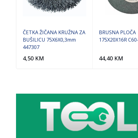
X22
ČETKA ŽIČANA KRUŽNA ZA
BRUSNA PLOČA
BUŠILICU 75X6X0,3mm
175X20X16R C60
447307
4,50
KM
44,40
KM