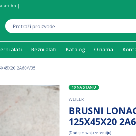
alati.ba
|
erni alati
Rezni alati
Katalog
O nama
Kont
X45X20 2A60/V35
10 NA STANJU
WEILER
BRUSNI LONAC
125X45X20 2A6
Dodajte svoju recenziju