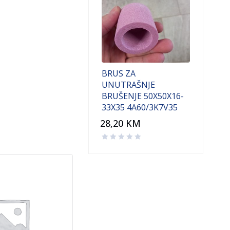
BRUS ZA
UNUTRAŠNJE
BRUŠENJE 50X50X16-
33X35 4A60/3K7V35
28,20
KM