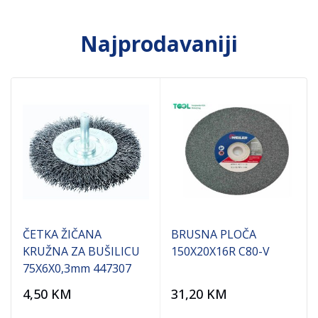
Najprodavaniji
ČETKA ŽIČANA
BRUSNA PLOČA
KRUŽNA ZA BUŠILICU
150X20X16R C80-V
75X6X0,3mm 447307
4,50
KM
31,20
KM