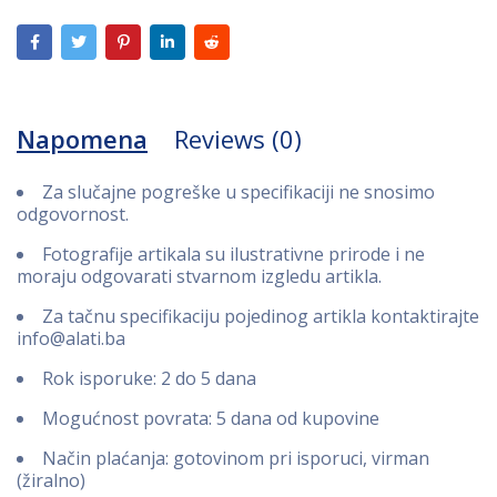
Napomena
Reviews (0)
Za slučajne pogreške u specifikaciji ne snosimo
odgovornost.
Fotografije artikala su ilustrativne prirode i ne
moraju odgovarati stvarnom izgledu artikla.
Za tačnu specifikaciju pojedinog artikla kontaktirajte
info@alati.ba
Rok isporuke: 2 do 5 dana
Mogućnost povrata: 5 dana od kupovine
Način plaćanja: gotovinom pri isporuci, virman
(žiralno)