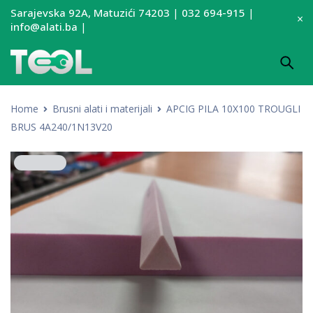
Sarajevska 92A, Matuzići 74203
|
032 694-915
|
info@alati.ba
|
Home
Brusni alati i materijali
APCIG PILA 10X100 TROUGLI
BRUS 4A240/1N13V20