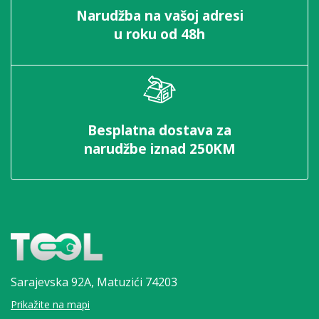
Narudžba na vašoj adresi
u roku od 48h
Besplatna dostava za
narudžbe iznad 250KM
Sarajevska 92A,
Matuzići 74203
Prikažite na mapi