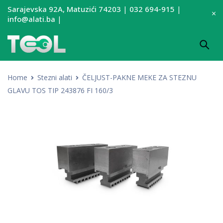
Sarajevska 92A, Matuzići 74203
|
032 694-915
|
info@alati.ba
|
Home
Stezni alati
ČELJUST-PAKNE MEKE ZA STEZNU
GLAVU TOS TIP 243876 FI 160/3