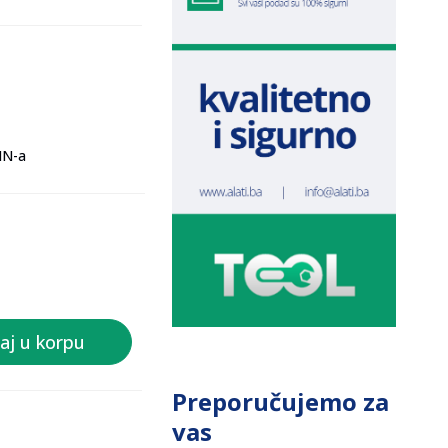
IN-a
aj u korpu
Preporučujemo za
vas