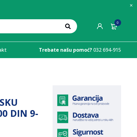
0
akt
Trebate našu pomoć?
032 694-915
ASKU
0 DIN 9-