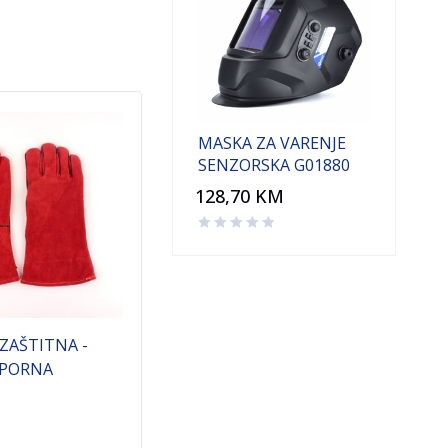
MASKA ZA VARENJE
SENZORSKA G01880
128,70
KM
ZAŠTITNA -
STAKLO ZA MASKU
ZAŠ
TPORNA
TAMNO 100X100 DIN 9-12
ZAŠT
N10.
1,75
KM
1,6