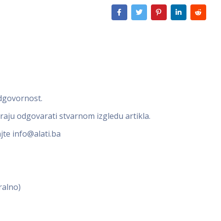
odgovornost.
oraju odgovarati stvarnom izgledu artikla.
ajte
info@alati.ba
ralno)