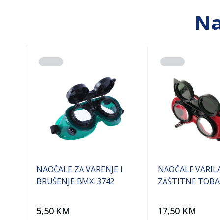
Na
NAOČALE ZA VARENJE I
NAOČALE VARIL
ČNA
BRUŠENJE BMX-3742
ZAŠTITNE TOBA
5,50
KM
17,50
KM