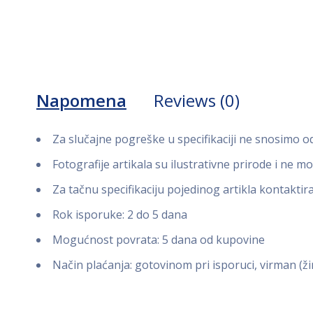
Napomena
Reviews (0)
Za slučajne pogreške u specifikaciji ne snosimo 
Fotografije artikala su ilustrativne prirode i ne m
Za tačnu specifikaciju pojedinog artikla kontaktir
Rok isporuke: 2 do 5 dana
Mogućnost povrata: 5 dana od kupovine
Način plaćanja: gotovinom pri isporuci, virman (ži