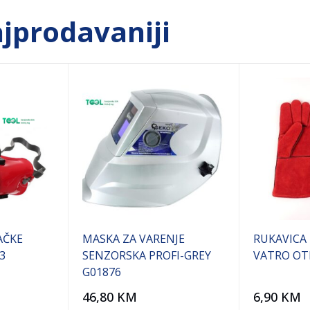
jprodavaniji
AČKE
MASKA ZA VARENJE
RUKAVICA 
3
SENZORSKA PROFI-GREY
VATRO O
G01876
46,80
KM
6,90
KM