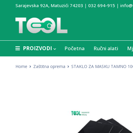
Sarajevska 92A, Matuzići 74203
|
032 694-915
|
info@
PROIZVODI
Početna
Ručni alati
Mj
Home
Zaštitna oprema
STAKLO ZA MASKU TAMNO 100