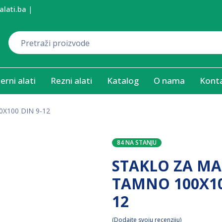
alati.ba
|
erni alati
Rezni alati
Katalog
O nama
Kont
X100 DIN 9-12
84 NA STANJU
STAKLO ZA M
TAMNO 100X10
12
Dodajte svoju recenziju