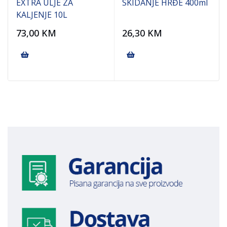
EXTRA ULJE ZA
SKIDANJE HRĐE 400ml
KALJENJE 10L
73,00
KM
26,30
KM