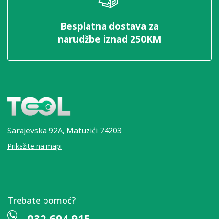
Besplatna dostava za
narudžbe iznad 250KM
Sarajevska 92A,
Matuzići 74203
Prikažite na mapi
Trebate pomoć?
032 694 915