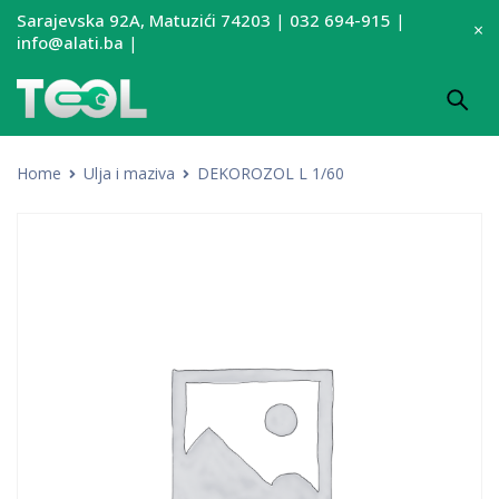
Sarajevska 92A, Matuzići 74203
|
032 694-915
|
info@alati.ba
|
Home
Ulja i maziva
DEKOROZOL L 1/60