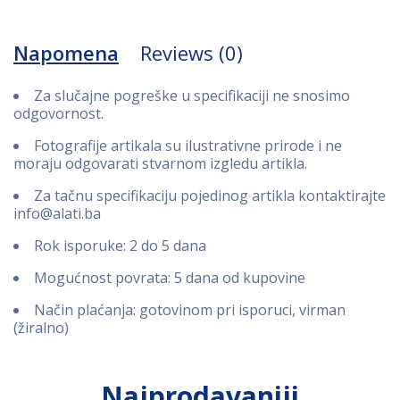
Napomena
Reviews (0)
Za slučajne pogreške u specifikaciji ne snosimo
odgovornost.
Fotografije artikala su ilustrativne prirode i ne
moraju odgovarati stvarnom izgledu artikla.
Za tačnu specifikaciju pojedinog artikla kontaktirajte
info@alati.ba
Rok isporuke: 2 do 5 dana
Mogućnost povrata: 5 dana od kupovine
Način plaćanja: gotovinom pri isporuci, virman
(žiralno)
Najprodavaniji