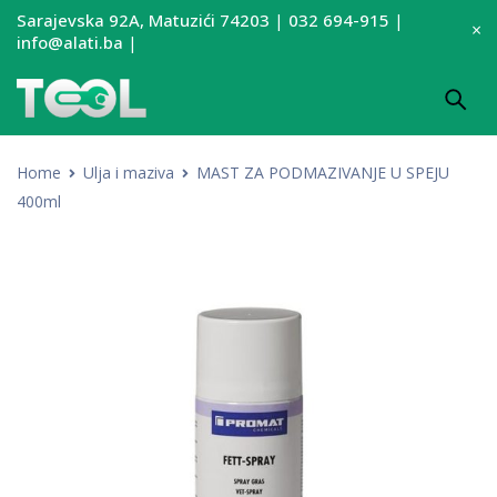
Sarajevska 92A, Matuzići 74203
|
032 694-915
|
info@alati.ba
|
Home
Ulja i maziva
MAST ZA PODMAZIVANJE U SPEJU
400ml