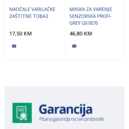
A
NAOČALE VARILAČKE
MASKA ZA VARENJE
ZAŠTITNE TOBA3
SENZORSKA PROFI-
GREY G01876
17,50
KM
46,80
KM