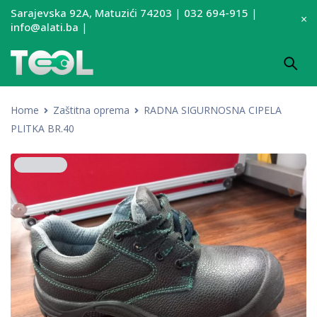
Sarajevska 92A, Matuzići 74203
|
032 694-915
|
info@alati.ba
|
Home
Zaštitna oprema
RADNA SIGURNOSNA CIPELA
PLITKA BR.40